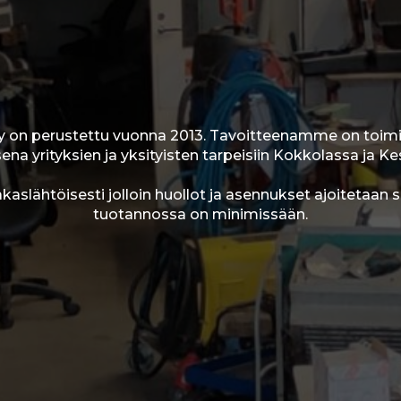
 on perustettu vuonna 2013. Tavoitteenamme on toimi
a yrityksien ja yksityisten tarpeisiin Kokkolassa ja K
slähtöisesti jolloin huollot ja asennukset ajoitetaan si
tuotannossa on minimissään.