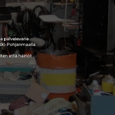
a palvelevana
eski-Pohjanmaalla.
ten että häiriöt