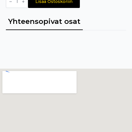
EXEOR
Lisää Ostoskoriin
MIG
4.0W²
5m
määrä
Yhteensopivat osat