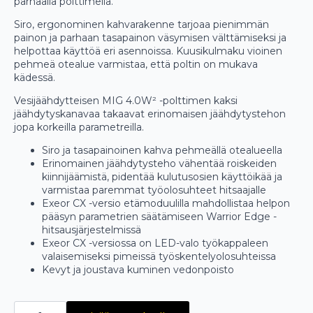
parhaalla polttimella.
Siro, ergonominen kahvarakenne tarjoaa pienimmän
painon ja parhaan tasapainon väsymisen välttämiseksi ja
helpottaa käyttöä eri asennoissa. Kuusikulmaku vioinen
pehmeä otealue varmistaa, että poltin on mukava
kädessä.
Vesijäähdytteisen MIG 4.0W² -polttimen kaksi
jäähdytyskanavaa takaavat erinomaisen jäähdytystehon
jopa korkeilla parametreilla.
Siro ja tasapainoinen kahva pehmeällä otealueella
Erinomainen jäähdytysteho vähentää roiskeiden
kiinnijäämistä, pidentää kulutusosien käyttöikää ja
varmistaa paremmat työolosuhteet hitsaajalle
Exeor CX -versio etämoduulilla mahdollistaa helpon
pääsyn parametrien säätämiseen Warrior Edge -
hitsausjärjestelmissä
Exeor CX -versiossa on LED-valo työkappaleen
valaisemiseksi pimeissä työskentelyolosuhteissa
Kevyt ja joustava kuminen vedonpoisto
ESAB