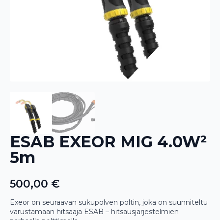
ESAB EXEOR MIG 4.0W²
5m
500,00
€
Exeor on seuraavan sukupolven poltin, joka on suunniteltu
varustamaan hitsaaja ESAB – hitsausjärjestelmien