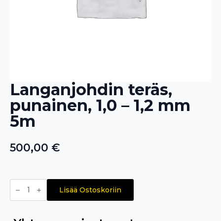
Langanjohdin teräs,
punainen, 1,0 – 1,2 mm
5m
500,00
€
Langanjohdin
teräs,
Lisää Ostoskoriin
punainen,
1,0
–
1,2